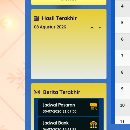
4
Hasil Terakhir
5
08 Agustus 2026
OREGON06
2
4
0
6
6
CALIFORNIA
1
4
1
7
7
FLORIDA EVE
1
0
4
8
OREGON09
0
1
9
8
8
9
Berita Terakhir
Jadwal Pasaran
10
30-07-2026 21:07:56
11
Jadwal Bank
04-02-2026 13:41:28