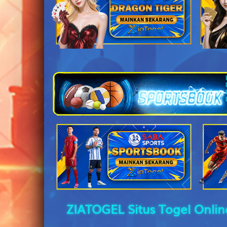
36
37
38
39
40
41
42
ZIATOGEL Situs Togel Onli