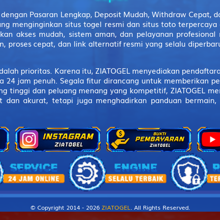
Raksasa - Tokek - Kali Brantas - Sirsak - Lemari Es - Prahasta
a dengan Pasaran Lengkap, Deposit Mudah, Withdraw Cepat, 
ang menginginkan situs togel resmi dan situs toto terpercay
Hidung Belang - Burung Jalak - Bayi - Kodak - Meja - Arjuna
akan akses mudah, sistem aman, dan pelayanan profesional 
, proses cepat, dan link alternatif resmi yang selalu diperb
Udang ketam
 prioritas. Karena itu, ZIATOGEL menyediakan pendaftaran
Langit
24 jam penuh. Segala fitur dirancang untuk memberikan pe
ng tinggi dan peluang menang yang kompetitif, ZIATOGEL m
Tanah
 dan akurat, tetapi juga menghadirkan panduan bermain,
Gula
Obat
Ahli Nujum
Air Gripe
Air Panas
Alat Tulis Cina
© Copyright 2014 - 2026
ZIATOGEL
. All Rights Reserved.