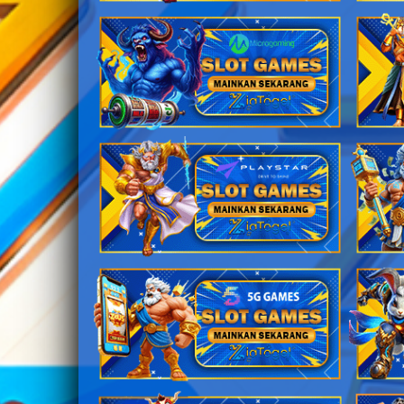
20
21
22
23
24
25
26
27