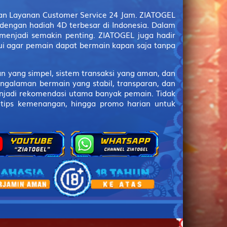
2D
97 (00-42-11-
92)
dan Layanan Customer Service 24 Jam. ZIATOGEL
a dengan hadiah 4D terbesar di Indonesia. Dalam
2D
99 (91-30-60-
menjadi semakin penting. ZIATOGEL juga hadir
80)
arui agar pemain dapat bermain kapan saja tanpa
3D
000
 yang simpel, sistem transaksi yang aman, dan
3D
001
ngalaman bermain yang stabil, transparan, dan
enjadi rekomendasi utama banyak pemain. Tidak
3D
002
 tips kemenangan, hingga promo harian untuk
3D
004
3D
005
3D
490
3D
099
3D
412
3D
508