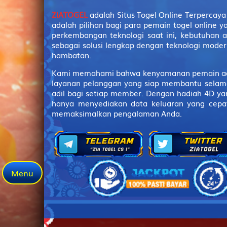
43
ZIATOGEL
adalah Situs Togel Online Terpercay
adalah pilihan bagi para pemain togel online y
44
perkembangan teknologi saat ini, kebutuhan 
sebagai solusi lengkap dengan teknologi modern
hambatan.
45
Kami memahami bahwa kenyamanan pemain adalah
46
layanan pelanggan yang siap membantu selama 
adil bagi setiap member. Dengan hadiah 4D ya
47
hanya menyediakan data keluaran yang cepat
memaksimalkan pengalaman Anda.
48
49
50
Menu
51
52
53