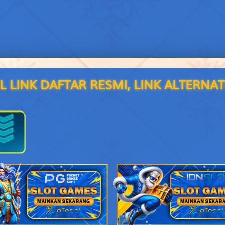
Wanita Cantik - Kura-Kura - Bola Sodok - Sabun Bubuk - Otak - 
Ahli Nujum - Ular - Yudo - Kamar Mandi - Tali - Abiyasa
Orang Buta - Rusa - Silat - Jamu - Paru-Paru - Destarata
L LINK DAFTAR RESMI, LINK ALTERNAT
Pendeta Wanita - Musang - Balap Sepeda - Manggis - Rumah O
Orang Bongkok - Ikan Gabus - Balap Mobil - Anggur - B.H,BH,Bra 
Penolong - Gelatik - Golf - Tang - Peci - Widura
Putri Raja - Cendrawasih - Balap Sepeda Motor - Engsel - Drum - 
Kekasih - Kalajengking - Balap Kuda - Topi - Bemo - Narasuma