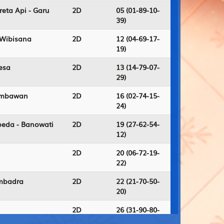
eta Api - Garu
2D
05 (01-89-10-
39)
 Wibisana
2D
12 (04-69-17-
19)
kesa
2D
13 (14-79-07-
29)
Jembawan
2D
16 (02-74-15-
24)
epeda - Banowati
2D
19 (27-62-54-
12)
2D
20 (06-72-19-
22)
embadra
2D
22 (21-70-50-
20)
2D
26 (31-90-80-
40)