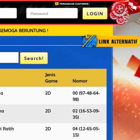
LOGIN
LINK ALTERNATIF 1
LINK ALTERNATIF 2
LINK ALTERNATIF 3
Jenis
Jenis
Game
Game
Nomor
Nomor
na
2D
00 (97-48-64-
98)
ma
2D
02 (16-53-09-
35)
i Ratih
2D
04 (12-65-05-
15)