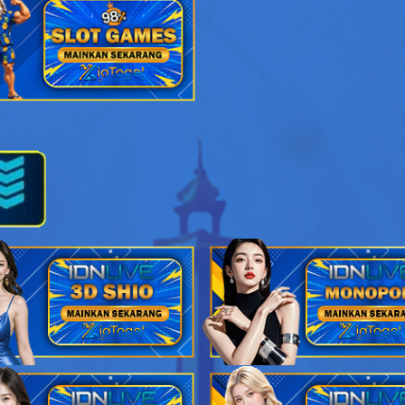
Anak Sakti - Ulat Sutera - Layang-Layang - Sepatu - Ranjang - G
Penari - Cumi-Cumi - Main Kelereng - Rumah - Sekolahan - Selir
Penjual Daging - Burung Onta - Engrang,Egrang - Sendok - Korek
Pemburu - Macan Tutul - Lempar Karet - Sumur - Baju - Pandu
Kepala Desa - Bajing - Apollo,Apolo - Potlot - Ceret - Semar
Penipu - Kancil - Damdaman - Hidung - Cangkir - Aswatama
Ibu Suri - Ikan Layur - Dadu - Kumis - Pipa - Dewi Kunti
Budha - Kalkun - Salto - Mulut - Kacang Tanah - Bagaspati