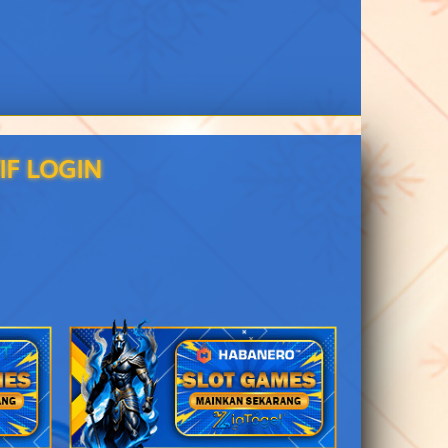
Dewi Supraba
2D
27 (19-61-06-
11)
2D
32 (03-60-18-
10)
2D
34 (36-73-89-
IF LOGIN
23)
bat - Sayempraba
2D
36 (34-83-87-
33)
- Truk - Gareng
2D
37 (38-59-83-
09)
2D
40 (43-76-78-
26)
Untari
2D
38 (37-67-84-
17)
2D
39 (44-55-77-
05)