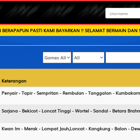
BAYARKAN !! SELAMAT BERMAIN DAN SEMOGA BERUNTUNG !
Keterangan
Keterangan
Penyair - Tapir - Sempritan - Rembulan - Tanggalan - Kumbakar
Sarjana - Bekicot - Loncat Tinggi - Wortel - Sandal - Betara Brah
Kwan Im - Merak - Lompat Jauh,Loncat - Kangkung - Balon - Dew