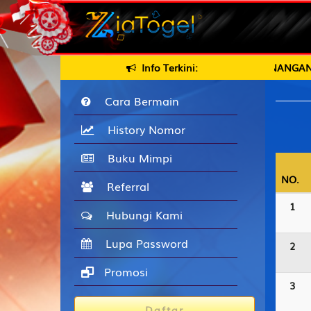
ESAR DAN TERPERCAYA, KEMENANGAN BERAPAPUN PASTI KAMI 
Info Terkini:
Cara Bermain
History Nomor
Buku Mimpi
NO.
NO.
Referral
1
Hubungi Kami
Lupa Password
2
Promosi
3
Daftar