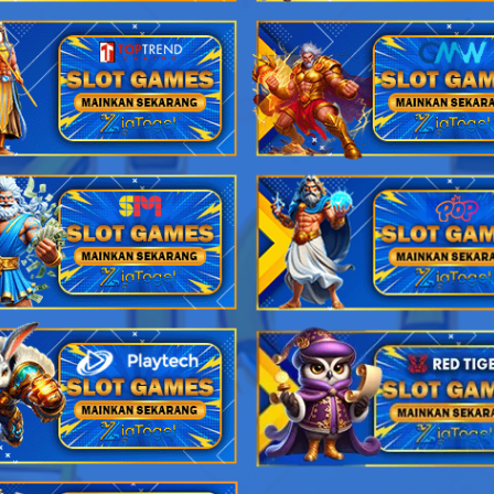
Pahlawan - Kepiting - Lompat Kuda - Lilin - Sabuk - Warsaya
Jejaka Tua - Buaya - Gerak Jalan - Catur - Dokter - Lesmana Wid
Janda Muda - Ikan Suro - Anggar - Mawar - Grendel - Sumbadra
Berandal - Badak - Ski Air - Seruling - Sisir - Citraksa
Pengembara - Banteng - Terbang Layang - Kendi - Tas - Rama
Nenek Moyang - Orang Utan - Terjun Bebas - Sikat - Toko - Hy
Putri Raja - Cendrawasih - Balap Sepeda Motor - Engsel - Drum - 
Si Ceroboh - Landak - Main Catur - Garuk - Gedung Bioskop - D