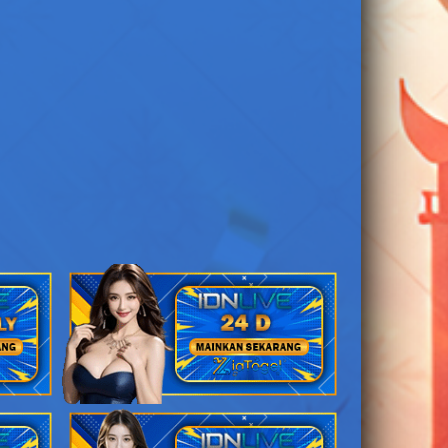
50)
atot Kaca
2D
57 (74-08-47-
58)
2D
58 (67-07-94-
57)
 Api - Abilawa
2D
67 (58-38-23-
88)
2D
71 (72-43-45-
93)
2D
80 (73-49-48-
99)
2D
81 (76-44-49-
94)
2D
83 (59-36-26-
86)
2D
84 (86-23-39-