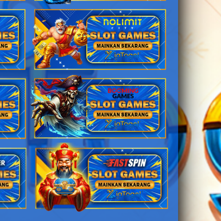
2D
41 (49-56-76-
06)
akta
2D
42 (45-97-72-
47)
2D
43 (40-71-41-
21)
2D
44 (39-81-86-
31)
2D
45 (42-51-75-
01)
ang Wenang
2D
46 (48-64-73-
14)
Untari
2D
38 (37-67-84-
17)
asamuka
2D
48 (46-00-79-