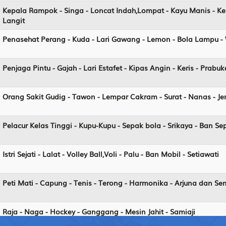
Kepala Rampok - Singa - Loncat Indah,Lompat - Kayu Manis - Ker
Langit
Penasehat Perang - Kuda - Lari Gawang - Lemon - Bola Lampu -
Penjaga Pintu - Gajah - Lari Estafet - Kipas Angin - Keris - Prabu
Orang Sakit Gudig - Tawon - Lempar Cakram - Surat - Nanas - 
Pelacur Kelas Tinggi - Kupu-Kupu - Sepak bola - Srikaya - Ban S
Istri Sejati - Lalat - Volley Ball,Voli - Palu - Ban Mobil - Setiawati
Peti Mati - Capung - Tenis - Terong - Harmonika - Arjuna dan S
Raja - Naga - Hockey - Ganggang - Mesin Jahit - Samiaji