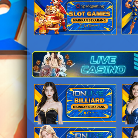
28
29
30
31
32
33
34
35