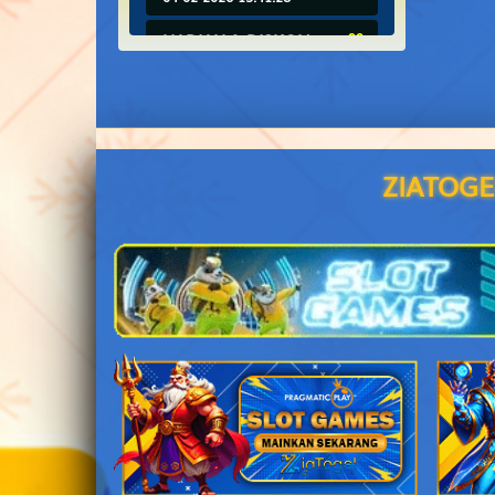
12
HADIAH & DISKON
17-01-2026 16:38:50
13
FAQ
09-11-2025 18:14:28
14
ZIATOGE
15
16
17
18
19