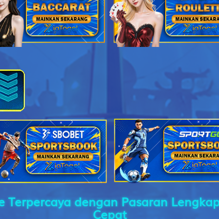
Wanita Sihir - Jangkrik - Latihan Hansip - Teratai - Pintu - Sarp
Dewa Maut - Ikan Sampan - Gerak Badan - Salak - Rokok - Yama
Orang Gila - Betet - Kerja Bakti - Botol - Toilet - Buriswara
Siluman Air - Serigala - Ambulans - Bambu - Toples - Witaksini
Putri Kipas Besi - Ikan Tenggiri - Garis Finish - Apokat,Alpukat - S
Petani - Perkutut - Jalan Raya - Kunci - Pisau Cukur - Irawan
Prajurit - Ikan Nus - Laut - Mangga - Minyak Angin - Citrayuda
ne Terpercaya dengan Pasaran Lengka
Cepat